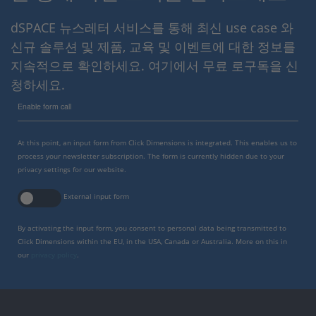
dSPACE 뉴스레터 서비스를 통해 최신 use case 와
신규 솔루션 및 제품, 교육 및 이벤트에 대한 정보를
지속적으로 확인하세요. 여기에서 무료 로구독을 신
청하세요.
Enable form call
At this point, an input form from Click Dimensions is integrated. This enables us to
process your newsletter subscription. The form is currently hidden due to your
privacy settings for our website.
External input form
By activating the input form, you consent to personal data being transmitted to
Click Dimensions within the EU, in the USA, Canada or Australia. More on this in
our
privacy policy
.