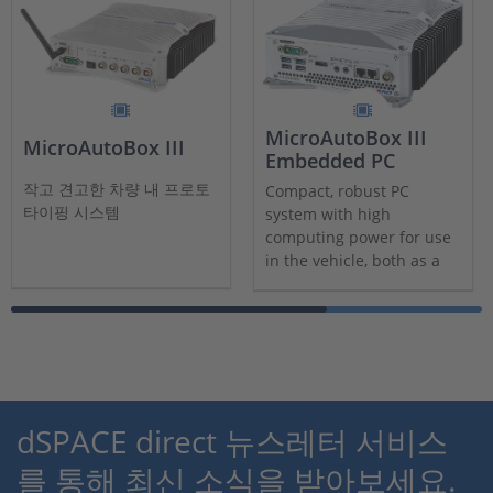
MicroAutoBox III
MicroAutoBox III
Embedded PC
작고 견고한 차량 내 프로토
Compact, robust PC
타이핑 시스템
system with high
computing power for use
in the vehicle, both as a
stand-alone unit and in
combination with the
MicroAutoBox III.
dSPACE direct 뉴스레터 서비스
를 통해 최신 소식을 받아보세요.