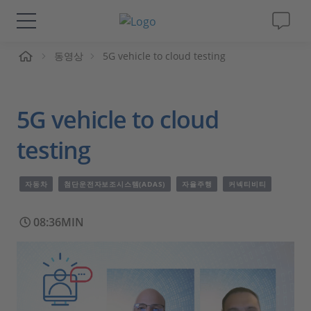
동영상
5G vehicle to cloud testing
솔루션 및 제품
Support
5G vehicle to cloud
동영상
testing
Magazine
자동차
첨단운전자보조시스템(ADAS)
자율주행
커넥티비티
회사
08:36MIN
인재채용