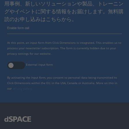
用事例、新しいソリューションや製品、トレーニン
グやイベントに関する情報をお届けします。無料購
読のお申し込みはこちらから。
Enable form call
At this point, an input form from Click Dimensions is integrated. This enables us to
process your newsletter subscription. The form is currently hidden due to your
privacy settings for our website.
External input form
By activating the input form, you consent to personal data being transmitted to
Click Dimensions within the EU, in the USA, Canada or Australia. More on this in
our
privacy policy
.