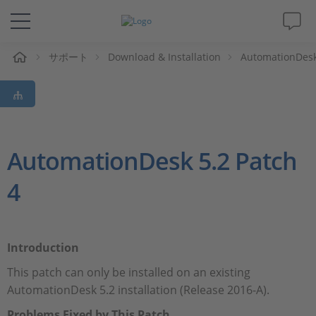
ム
サポート
Download & Installation
AutomationDes
ソリューションと製品
サポート
動画
AutomationDesk 5.2 Patch
4
Magazine
企業情報
Introduction
採用情報
This patch can only be installed on an existing
AutomationDesk 5.2 installation (Release 2016-A).
Problems Fixed by This Patch