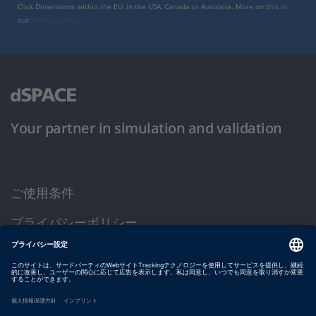
Click Dimensions within the EU, in the USA, Canada or Australia. More on this in
our
privacy policy
.
Your partner in simulation and validation
ご使用条件
プライバシーポリシー
約款
サイト運営会社情報