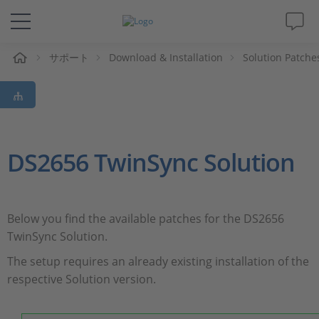
ム
サポート
Download & Installation
Solution Patche
ソリューションと製品
サポート
動画
DS2656 TwinSync Solution
Magazine
Below you find the available patches for the DS2656
企業情報
TwinSync Solution.
The setup requires an already existing installation of the
採用情報
respective Solution version.