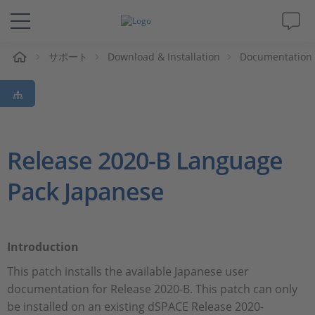
ム
サポート
Download & Installation
Documentation
ソリューションと製品
サポート
動画
Release 2020-B Language
Pack Japanese
Magazine
企業情報
Introduction
採用情報
This patch installs the available Japanese user
documentation for Release 2020-B. This patch can only
be installed on an existing dSPACE Release 2020-