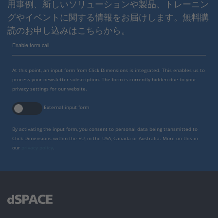
用事例、新しいソリューションや製品、トレーニン
グやイベントに関する情報をお届けします。無料購
読のお申し込みはこちらから。
Enable form call
At this point, an input form from Click Dimensions is integrated. This enables us to
process your newsletter subscription. The form is currently hidden due to your
privacy settings for our website.
External input form
By activating the input form, you consent to personal data being transmitted to
Click Dimensions within the EU, in the USA, Canada or Australia. More on this in
our
privacy policy
.