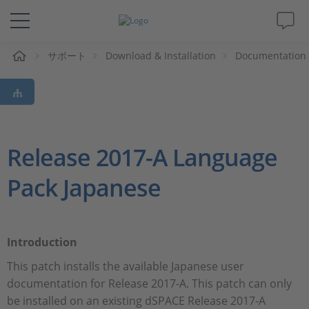
ム
サポート
Download & Installation
Documentation
ソリューションと製品
サポート
動画
Release 2017-A Language
Pack Japanese
Magazine
企業情報
Introduction
採用情報
This patch installs the available Japanese user
documentation for Release 2017-A. This patch can only
be installed on an existing dSPACE Release 2017-A