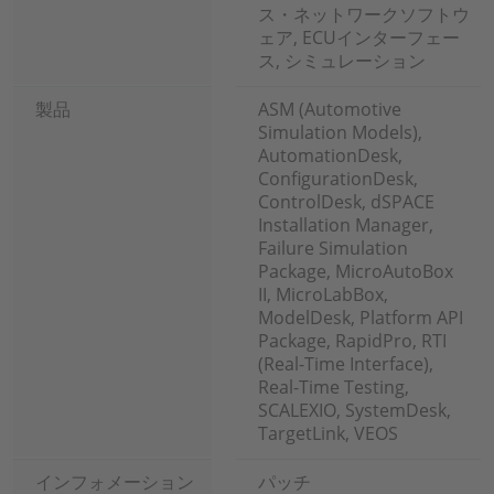
ス・ネットワークソフトウ
ェア, ECUインターフェー
ス, シミュレーション
製品
ASM (Automotive
Simulation Models),
AutomationDesk,
ConfigurationDesk,
ControlDesk, dSPACE
Installation Manager,
Failure Simulation
Package, MicroAutoBox
II, MicroLabBox,
ModelDesk, Platform API
Package, RapidPro, RTI
(Real-Time Interface),
Real-Time Testing,
SCALEXIO, SystemDesk,
TargetLink, VEOS
インフォメーション
パッチ