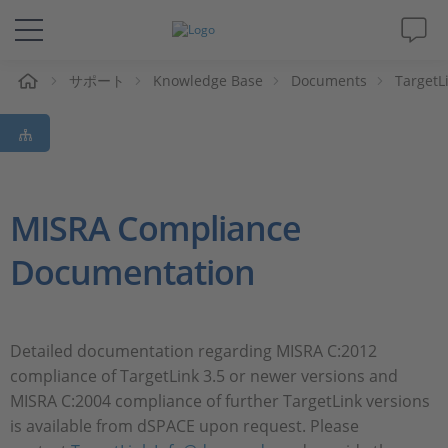
ム
サポート
Knowledge Base
Documents
TargetL
ソリューションと製品
サポート
動画
MISRA Compliance
Documentation
Magazine
企業情報
Detailed documentation regarding MISRA C:2012
compliance of TargetLink 3.5 or newer versions and
採用情報
MISRA C:2004 compliance of further TargetLink versions
is available from dSPACE upon request. Please