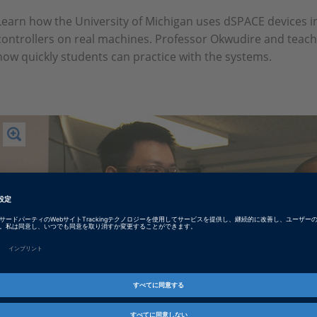
Learn how the University of Michigan uses dSPACE devices i
controllers on real machines. Professor Okwudire and teach
how quickly students can practice with the systems.
Play
Video