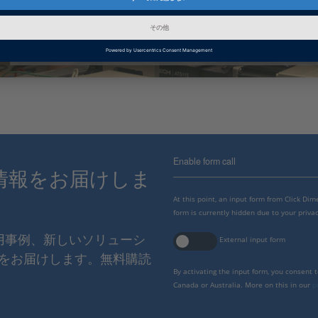
Training Class: Implementing Controllers on Real Machines
Enable form call
情報をお届けしま
At this point, an input form from Click Di
form is currently hidden due to your privac
使用事例、新しいソリューシ
External input form
をお届けします。無料購読
By activating the input form, you consent 
Canada or Australia. More on this in our
p