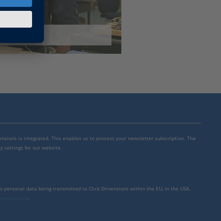
mensions is integrated. This enables us to process your newsletter subscription. The
y settings for our website.
to personal data being transmitted to Click Dimensions within the EU, in the USA,
rivacy policy
.