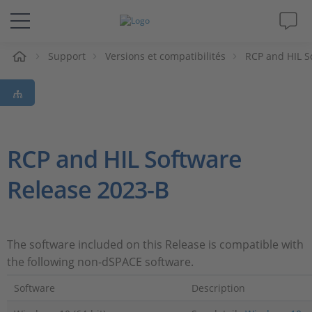
eil
Support
Versions et compatibilités
RCP and HIL S
Solutions & Produits
Support
Magazine
RCP and HIL Software
Release 2023-B
Société
Carrières
The software included on this Release is compatible with
the following non-dSPACE software.
Software
Description