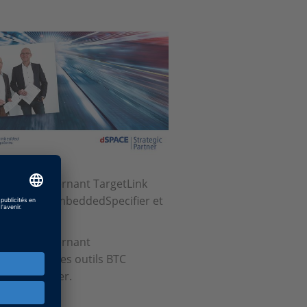
SPACE concernant TargetLink
BASE, BTC EmbeddedSpecifier et
SPACE concernant
EXIO avec les outils BTC
beddedTester.
 dSPACE
.