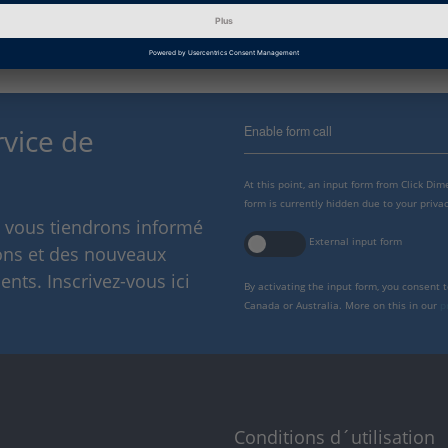
Enable form call
rvice de
At this point, an input form from Click Di
form is currently hidden due to your privac
s vous tiendrons informé
External input form
ions et des nouveaux
nts. Inscrivez-vous ici
By activating the input form, you consent 
Canada or Australia. More on this in our
p
Conditions d´utilisation