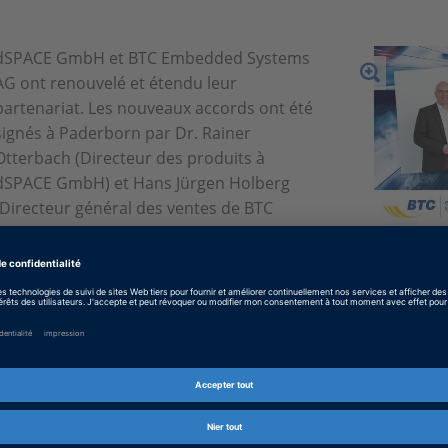
dSPACE GmbH et BTC Embedded Systems
AG ont renouvelé et étendu leur
partenariat. Les nouveaux accords ont été
signés à Paderborn par Dr. Rainer
Otterbach (Directeur des produits à
dSPACE GmbH) et Hans Jürgen Holberg
(Directeur général des ventes de BTC
Embedded Systems AG).
BTC Embedded Systems AG est partenaire stratégique de d
avec les outils BTC EmbeddedTester, BTC EmbeddedTester 
BTC EmbeddedValidator.
BTC Embedded Systems AG est partenaire stratégique de d
AutomationDesk, ControlDesk, VEOS, la carte DS1006 et SCAL
Requirement Observers, BTC EmbeddedSpecifier et BTC Em
Pour plus d’informations sur le programme de partenariat