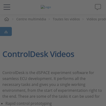
eil
Centre multimédia
Toutes les vidéos
Vidéos prod
Solutions & Produits
Support
Magazine
ControlDesk Videos
Société
ControlDesk is the dSPACE experiment software for
Carrières
seamless ECU development. It performs all the
necessary tasks and gives you a single working
environment, from the start of experimentation right to
the end. These are some of the tasks it can be used for
Rapid control prototyping