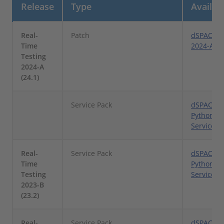
Release
Type
Availa
Real-
Patch
dSPACE Re
Time
2024-A Pa
Testing
2024-A
(24.1)
Service Pack
dSPACE Re
Python By
Service P
Real-
Service Pack
dSPACE Re
Time
Python By
Testing
Service P
2023-B
(23.2)
Real-
Service Pack
dSPACE Re