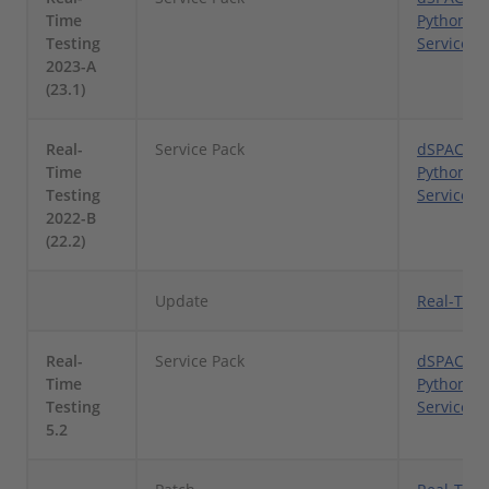
Time
Python By
Testing
Service P
2023-A
(23.1)
Real-
Service Pack
dSPACE Re
Time
Python By
Testing
Service P
2022-B
(22.2)
Update
Real-Time
Real-
Service Pack
dSPACE Re
Time
Python By
Testing
Service P
5.2