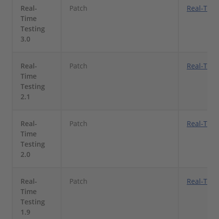
Real-
Patch
Real-Time
Time
Testing
3.0
Real-
Patch
Real-Time
Time
Testing
2.1
Real-
Patch
Real-Time
Time
Testing
2.0
Real-
Patch
Real-Time
Time
Testing
1.9