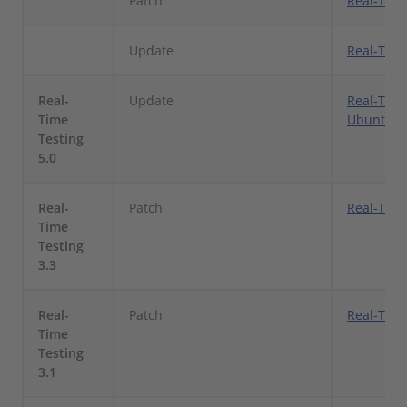
Patch
Real-Time
Update
Real-Time
Real-
Update
Real-Time
Time
Ubuntu L
Testing
5.0
Real-
Patch
Real-Time
Time
Testing
3.3
Real-
Patch
Real-Time
Time
Testing
3.1