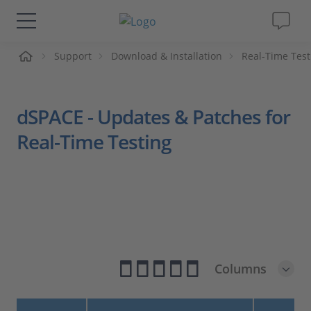
me
Support
Download & Installation
Real-Time Test
Lösungen & Produkte
Support
dSPACE - Updates & Patches for
Real-Time Testing
Videos
Magazin
Unternehmen
Karriere
Columns