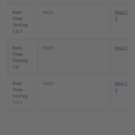
Real-
Patch
Real-Time
Time
2
Testing
1.8.1
Real-
Patch
Real-Time
Time
Testing
1.8
Real-
Patch
Real-Time
Time
2
Testing
1.7.1