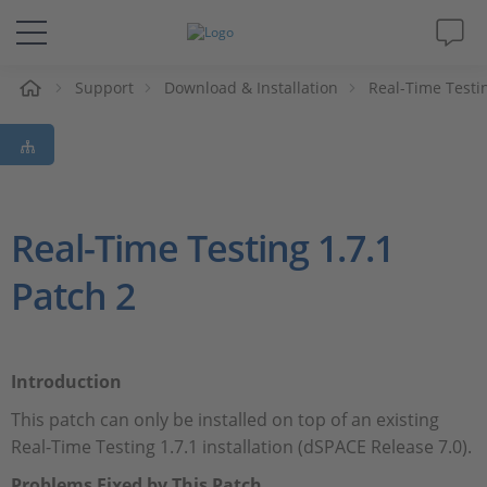
e
Support
Download & Installation
Real-Time Testi
Lösungen & Produkte
Support
Videos
Real-Time Testing 1.7.1
Patch 2
Magazin
Unternehmen
Introduction
Karriere
This patch can only be installed on top of an existing
Real-Time Testing 1.7.1 installation (dSPACE Release 7.0).
Problems Fixed by This Patch