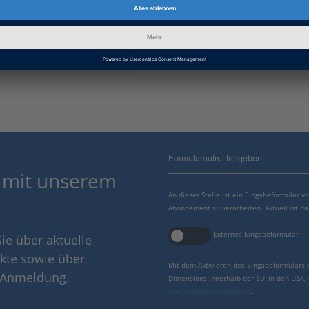
Informationstyp
Patches
Informationskategorie
Problembehandlung
dSPACE Release
Bis 2013-A
Formularaufruf freigeben
 mit unserem
An dieser Stelle ist ein Eingabeformular 
Abonnement zu verarbeiten. Aktuell ist da
Externes Eingabeformular
ie über aktuelle
kte sowie über
Mit dem Aktivieren des Eingabeformulars 
r Anmeldung.
Dimensions innerhalb der EU, in den USA,
Datenschutzbestimmung
.