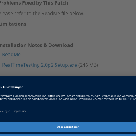
Problems Fixed by This Patch
Please refer to the ReadMe file below.
Limitations
Installation Notes & Download
ReadMe
RealTimeTesting 2.0p2 Setup.exe
(246 MB)
Tags
Date
2013-07-04
Software-Typ
Testautomatisierungssoftw
Produkt
Real-Time Testing