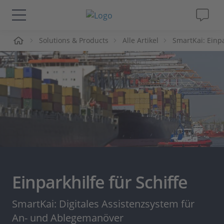
me
Solutions & Products
Alle Artikel
SmartKai: Einpa
Lösungen & Produkte
Support
Videos
Magazin
Unternehmen
Einparkhilfe für Schiffe
Karriere
SmartKai: Digitales Assistenzsystem für
An- und Ablegemanöver