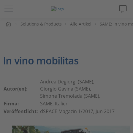
e
Solutions & Products
Alle Artikel
SAME: In vino mo
Lösungen & Produkte
Support
In vino mobilitas
Videos
Magazin
Andrea Degiorgi (SAME),
Autor(en):
Giorgio Gavina (SAME),
Unternehmen
Simone Tremolada (SAME),
Firma:
SAME, Italien
Veröffentlicht:
dSPACE Magazin 1/2017, Jun 2017
Karriere