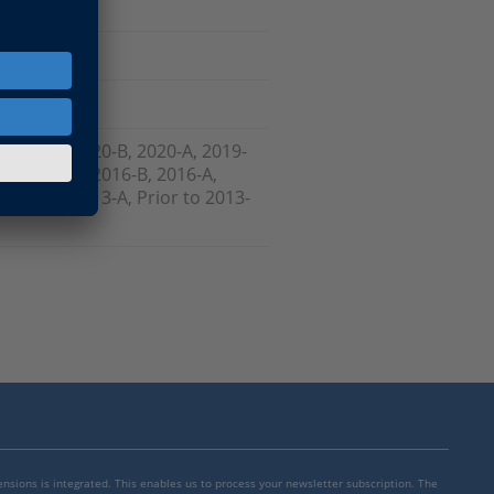
, 2021-A, 2020-B, 2020-A, 2019-
-B, 2017-A, 2016-B, 2016-A,
 2013-B, 2013-A, Prior to 2013-
mensions is integrated. This enables us to process your newsletter subscription. The