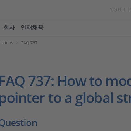
YOUR 
회사
인재채용
estions
FAQ 737
FAQ 737: How to mod
pointer to a global s
Question