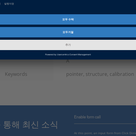
제품군
TargetLink
인포메이션 타입
FAQ
인포메이션 카테고리
Working with
dSPACE Release
2023-A, 2022-B, 2022-A, 2021-B
B, 2019-A, 2018-B, 2018-A, 2017
2015-B, 2015-A, 2014-B, 2014-A,
A
Keywords
pointer, structure, calibration
Enable form call
스를 통해 최신 소식
At this point, an input form from Click Di