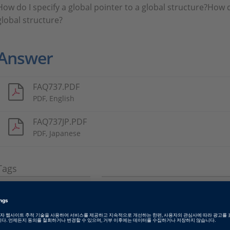
How do I specify a global pointer to a global structure?How do
global structure?
Answer
FAQ737.PDF
PDF, English
FAQ737JP.PDF
PDF, Japanese
Tags
Date
2012-05-01
소프트웨어 타입
Production Code Generation 