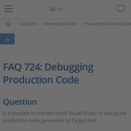
Support
Knowledge Base
Frequently Asked Ques
솔루션 및 제품
Support
동영상
FAQ 724: Debugging
Production Code
Magazine
회사
Question
인재채용
Is it possible to use Microsoft Visual Studio to debug the
production code generated by TargetLink?