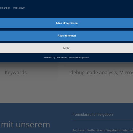
Produkt
TargetLink
Informationstyp
FAQ (Häufig gestellte Fragen
Informationskategorie
Arbeiten mit, Problembeha
dSPACE Release
2023-A, 2022-B, 2022-A, 2021
2019-B, 2019-A, 2018-B, 2018
2016-A, 2015-B, 2015-A, 2014
2013-A
Keywords
debug, code analysis, Micros
Formularaufruf freigeben
 mit unserem
An dieser Stelle ist ein Eingabeformular 