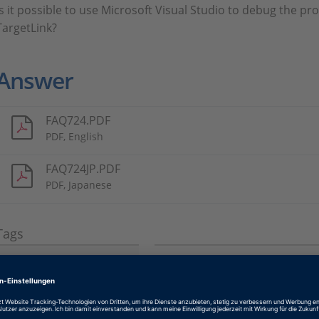
Is it possible to use Microsoft Visual Studio to debug the p
TargetLink?
Answer
FAQ724.PDF
PDF, English
FAQ724JP.PDF
PDF, Japanese
Tags
Date
2016-09-01
Software-Typ
Software für Seriencode-Ge