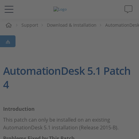
eil
Support
Download & Installation
AutomationDes
Solutions & Produits
Support
Magazine
AutomationDesk 5.1 Patch
4
Société
Carrières
Introduction
This patch can only be installed on an existing
AutomationDesk 5.1 installation (Release 2015-B).
Problems Fixed by This Patch