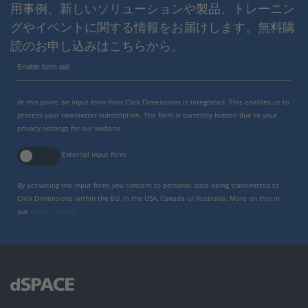
用事例、新しいソリューションや製品、トレーニン
グやイベントに関する情報をお届けします。無料購
読のお申し込みはこちらから。
Enable form call
At this point, an input form from Click Dimensions is integrated. This enables us to
process your newsletter subscription. The form is currently hidden due to your
privacy settings for our website.
External input form
By activating the input form, you consent to personal data being transmitted to
Click Dimensions within the EU, in the USA, Canada or Australia. More on this in
our
privacy policy
.