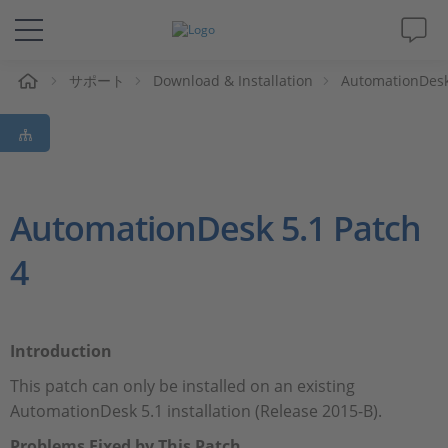
ム
サポート
Download & Installation
AutomationDes
ソリューションと製品
サポート
動画
AutomationDesk 5.1 Patch
4
Magazine
企業情報
Introduction
採用情報
This patch can only be installed on an existing
AutomationDesk 5.1 installation (Release 2015-B).
Problems Fixed by This Patch