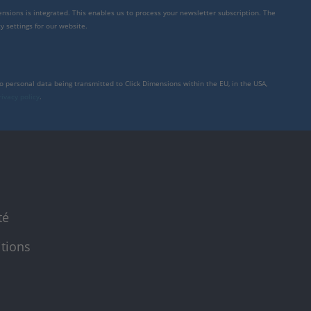
mensions is integrated. This enables us to process your newsletter subscription. The
y settings for our website.
to personal data being transmitted to Click Dimensions within the EU, in the USA,
rivacy policy
.
té
itions