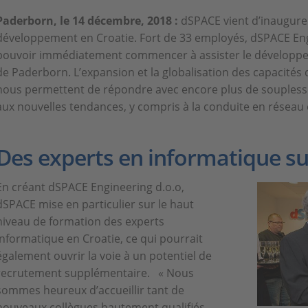
Paderborn, le 14 décembre, 2018 :
dSPACE vient d’inaugure
développement en Croatie. Fort de 33 employés, dSPACE Eng
pouvoir immédiatement commencer à assister le développe
de Paderborn. L’expansion et la globalisation des capacit
nous permettent de répondre avec encore plus de souplesse 
aux nouvelles tendances, y compris à la conduite en résea
Des experts en informatique sur
En créant dSPACE Engineering d.o.o,
dSPACE mise en particulier sur le haut
niveau de formation des experts
informatique en Croatie, ce qui pourrait
également ouvrir la voie à un potentiel de
recrutement supplémentaire. « Nous
sommes heureux d’accueillir tant de
nouveaux collègues hautement qualifiés