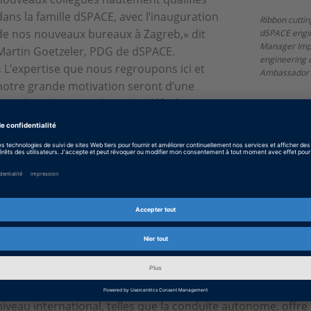
dans la famille dSPACE, avec l’inauguration
Ribbon cutti
de nos nouveaux bureaux à Zagreb,» dit
dSPACE engin
Manager Impl
Martin Goetzeler, PDG de dSPACE.
engineering d
« L’expertise que nous regroupons ici et
Ambassador o
notre grande motivation seront d’une
grande aide pour relever les défis à venir. »
Une intégration harmonieuse
Dès les prémices, les capacités de ce nouveau site de déve
harmonieusement dans le paysage des outils et des proces
développement de produit, ce qui nous a permis d’opérer av
départ. Grâce à notre infrastructure moderne et aux derni
développement, nous sommes bien connectés avec les autre
monde, » dit Borivoje Dermanovic, Chef de section chez dSP
« Le fait que notre travail puisse supporter le développeme
niveau international, telles que la conduite autonome, offr