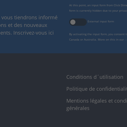
At this point, an input form from Click Di
form is currently hidden due to your privac
s vous tiendrons informé
External input form
ions et des nouveaux
nts. Inscrivez-vous ici
By activating the input form, you consent 
Canada or Australia. More on this in our
p
Conditions d´utilisation
Politique de confidentiali
Mentions légales et cond
générales