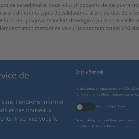
Lors de ce webinaire, nous vous proposons de découvrir no
travers différents types de validations, allant du test de la
et la borne, jusqu’au transfert d’énergie à puissance réelle.
démonstration mettant en valeur la communication V2G da
Enable form call
rvice de
At this point, an input form from Click Di
form is currently hidden due to your privac
s vous tiendrons informé
External input form
ions et des nouveaux
nts. Inscrivez-vous ici
By activating the input form, you consent 
Canada or Australia. More on this in our
p