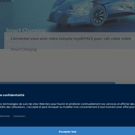
Connectez-vous avec votre compte mydSPACE pour voir cette vidéo
Smart Charging
CONNECTEZ-VOUS POUR REGARDER LA VIDÉO
Formateurs
: Jean-Loup DUVIGNACQ –
Développeur d’affaires HIL et eMobility de
dSPACE France, Fabien FEVRIER – Ingénieur