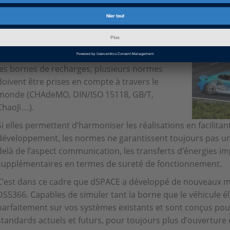
d’Applications Sénior chez dSPACE France
Afin de parvenir à une communication
transparente entre le véhicule électrique et
les bornes de recharges, plusieurs normes
doivent être prises en compte à travers le
monde (CHAdeMO, DIN/ISO 15118, GB/T,
ChaoJi…).
Si elles permettent d’harmoniser les réalisations en facilita
développement, les normes ne garantissent toujours pas une 
delà de l’aspect communication, les transferts d’énergies im
supplémentaires en termes de sureté de fonctionnement.
C’est dans ce cadre que dSPACE a développé de nouveaux mo
DS5366. Capables de simuler tant la borne que le véhicule éle
parfaitement sur vos systèmes existants et sont conçus po
standards actuels et futurs, pour toujours plus d’ouverture et