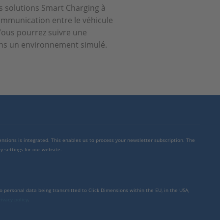
s solutions Smart Charging à
 communication entre le véhicule
 Vous pourrez suivre une
ns un environnement simulé.
mensions is integrated. This enables us to process your newsletter subscription. The
y settings for our website.
to personal data being transmitted to Click Dimensions within the EU, in the USA,
rivacy policy
.