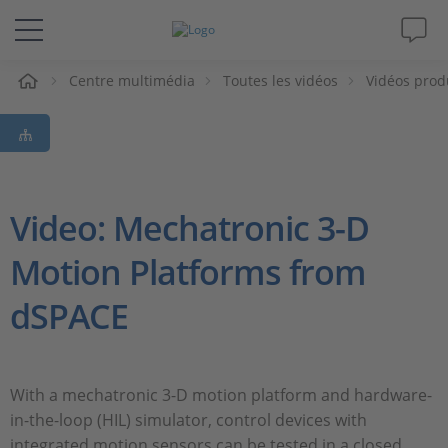
eil
Centre multimédia
Toutes les vidéos
Vidéos prod
Solutions & Produits
Support
Magazine
Video: Mechatronic 3-D
Motion Platforms from
Société
dSPACE
Carrières
With a mechatronic 3-D motion platform and hardware-
in-the-loop (HIL) simulator, control devices with
integrated motion sensors can be tested in a closed