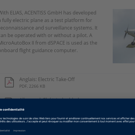
With ELIAS, ACENTISS GmbH has developed
a fully electric plane as a test platform for
reconnaissance and surveillance systems. It
can be operated with or without a pilot. A
MicroAutoBox II from dSPACE is used as the
onboard flight guidance computer.
Anglais: Electric Take-Off
PDF, 2266 KB
Allemand: Elektrisch abheben
PDF, 2258 KB
Japonais: Electric Take-Off
PDF, 2450 KB