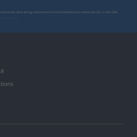
to personal data being transmitted to Click Dimensions within the EU, in the USA,
rivacy policy
.
té
itions