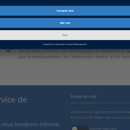
Chinois: 纯电动驱动起飞
PDF, 3932 KB
Informations approfondies
Industrie aérospatiale
Les produits dSPACE sont utilisés pour de nombreuses app
que le développement de commandes moteur et les tests d
Enable form call
rvice de
At this point, an input form from Click Di
form is currently hidden due to your privac
s vous tiendrons informé
External input form