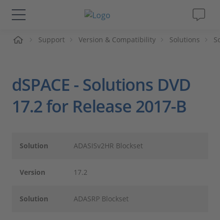
me
Support
Version & Compatibility
Solutions
S
Lösungen & Produkte
Support
dSPACE - Solutions DVD
Videos
17.2 for Release 2017-B
Magazin
Solution
ADASISv2HR Blockset
Unternehmen
Version
17.2
Karriere
Solution
ADASRP Blockset