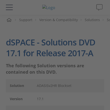
me
Support
Version & Compatibility
Solutions
S
Lösungen & Produkte
Support
dSPACE - Solutions DVD
Videos
17.1 for Release 2017-A
Magazin
The following Solution versions are
contained on this DVD.
Unternehmen
Solution
ADASISv2HR Blockset
Karriere
Version
17.1