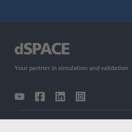
Your partner in simulation and validation
© dSPACE