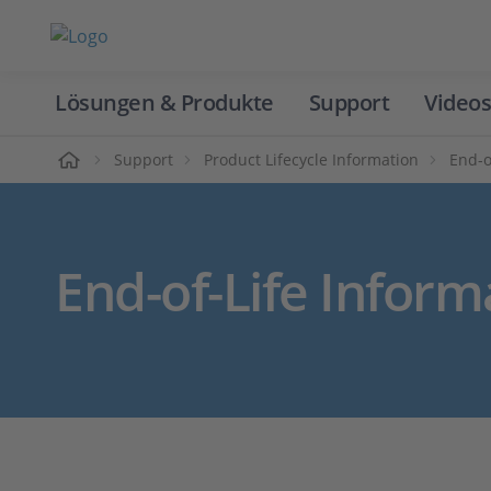
Lösungen & Produkte
Support
Videos
Home
Support
Product Lifecycle Information
End-o
End-of-Life Inform