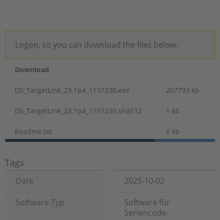
Logon, so you can download the files below.
Download
DS_TargetLink_23.1p4_1197230.exe
207793 kb
DS_TargetLink_23.1p4_1197230.sha512
1 kb
Readme.txt
6 kb
Tags
Date
2025-10-02
Software-Typ
Software für
Seriencode-