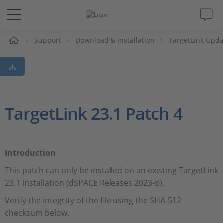
e
Support
Download & Installation
TargetLink Upda
Lösungen & Produkte
Support
Videos
TargetLink 23.1 Patch 4
Magazin
Introduction
Unternehmen
This patch can only be installed on an existing TargetLink
23.1 installation (dSPACE Releases 2023-B).
Karriere
Verify the integrity of the file using the SHA-512
checksum below.