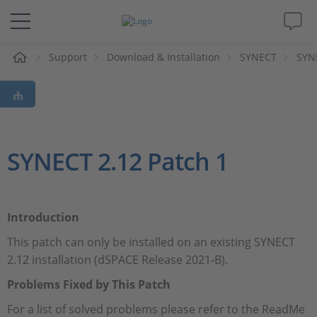
e
Support
Download & Installation
SYNECT
SYN
Lösungen & Produkte
Support
Videos
SYNECT 2.12 Patch 1
Magazin
Introduction
Unternehmen
This patch can only be installed on an existing SYNECT
2.12 installation (dSPACE Release 2021-B).
Karriere
Problems Fixed by This Patch
For a list of solved problems please refer to the ReadMe