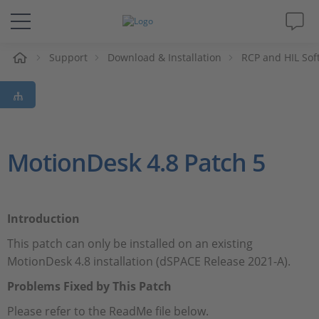
e
Support
Download & Installation
RCP and HIL Sof
Lösungen & Produkte
Support
Videos
MotionDesk 4.8 Patch 5
Magazin
Introduction
Unternehmen
This patch can only be installed on an existing
MotionDesk 4.8 installation (dSPACE Release 2021-A).
Karriere
Problems Fixed by This Patch
Please refer to the ReadMe file below.