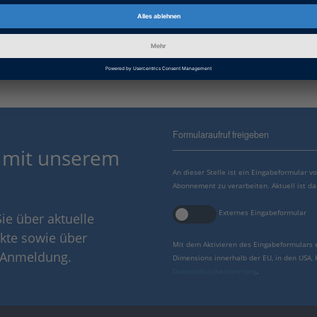
Informationskategorie
Problembehandlung
dSPACE Release
2020-A
Formularaufruf freigeben
 mit unserem
An dieser Stelle ist ein Eingabeformular 
Abonnement zu verarbeiten. Aktuell ist da
Externes Eingabeformular
ie über aktuelle
kte sowie über
Mit dem Aktivieren des Eingabeformulars 
r Anmeldung.
Dimensions innerhalb der EU, in den USA,
Datenschutzbestimmung
.