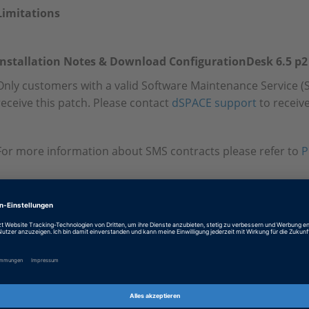
Limitations
Installation Notes & Download ConfigurationDesk 6.5 p2
Only customers with a valid Software Maintenance Service (S
receive this patch. Please contact
dSPACE support
to receive
For more information about SMS contracts please refer to
P
Tags
Date
2023-01-25
Produkt
ConfigurationDesk
Informationstyp
Patches