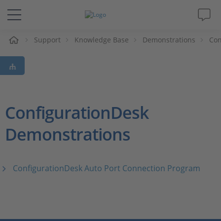
e
Support
Knowledge Base
Demonstrations
Con
Lösungen & Produkte
Support
Videos
ConfigurationDesk
Demonstrations
Magazin
Unternehmen
ConfigurationDesk Auto Port Connection Program
Karriere