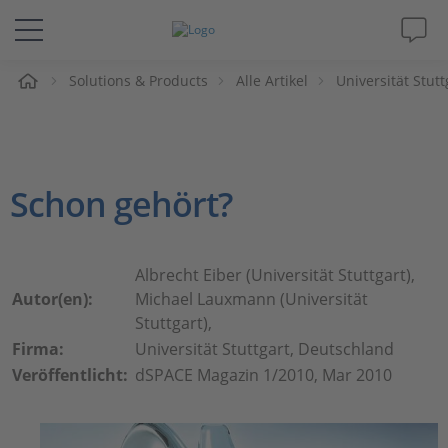
e
Solutions & Products
Alle Artikel
Universität Stut
Lösungen & Produkte
Support
Schon gehört?
Videos
Magazin
Albrecht Eiber (Universität Stuttgart),
Autor(en):
Michael Lauxmann (Universität
Unternehmen
Stuttgart),
Firma:
Universität Stuttgart, Deutschland
Veröffentlicht:
dSPACE Magazin 1/2010, Mar 2010
Karriere