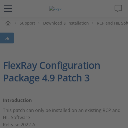
Support
Download & Installation
RCP and HIL Sof
솔루션 및 제품
Support
동영상
FlexRay Configuration
Package 4.9 Patch 3
Magazine
회사
Introduction
인재채용
This patch can only be installed on an existing RCP and
HIL Software
Release 2022-A.