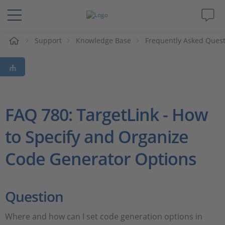
Support
Knowledge Base
Frequently Asked Ques
솔루션 및 제품
Support
동영상
FAQ 780: TargetLink - How
to Specify and Organize
Magazine
Code Generator Options
회사
인재채용
Question
Where and how can I set code generation options in