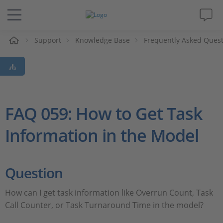
Support
Knowledge Base
Frequently Asked Ques
솔루션 및 제품
Support
동영상
FAQ 059: How to Get Task
Information in the Model
Magazine
회사
Question
인재채용
How can I get task information like Overrun Count, Task
Call Counter, or Task Turnaround Time in the model?