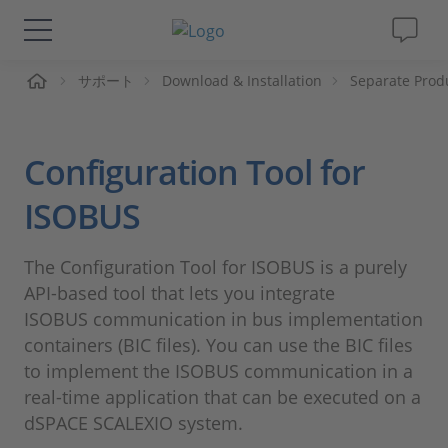
ーム
サポート
Download & Installation
Separate Prod
ソリューションと製品
サポート
Configuration Tool for
動画
ISOBUS
Magazine
The Configuration Tool for ISOBUS is a purely
API‑based tool that lets you integrate
企業情報
ISOBUS communication in bus implementation
containers (BIC files). You can use the BIC files
to implement the ISOBUS communication in a
採用情報
real‑time application that can be executed on a
dSPACE SCALEXIO system.