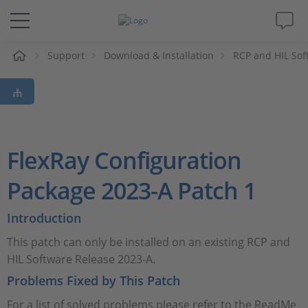
eil
Support
Download & Installation
RCP and HIL Sof
Solutions & Produits
Support
Magazine
FlexRay Configuration
Société
Package 2023-A Patch 1
Introduction
Carrières
This patch can only be installed on an existing RCP and
HIL Software Release 2023-A.
Problems Fixed by This Patch
For a list of solved problems please refer to the ReadMe