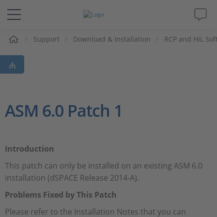
eil
Support
Download & Installation
RCP and HIL Sof
Solutions & Produits
Support
Magazine
ASM 6.0 Patch 1
Société
Introduction
Carrières
This patch can only be installed on an existing ASM 6.0
installation (dSPACE Release 2014-A).
Problems Fixed by This Patch
Please refer to the Installation Notes that you can