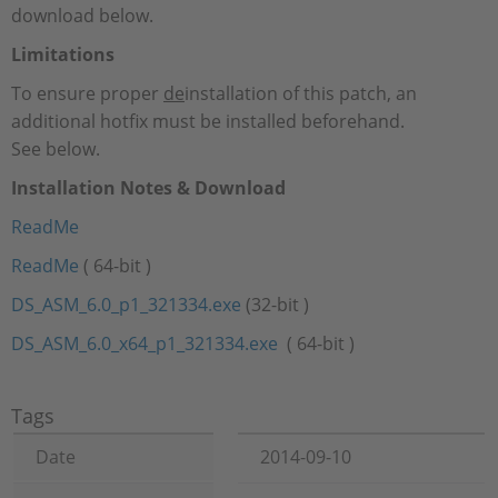
download below.
Limitations
To ensure proper
de
installation of this patch, an
additional hotfix must be installed beforehand.
See below.
Installation Notes & Download
ReadMe
ReadMe
( 64-bit )
DS_ASM_6.0_p1_321334.exe
(32-bit )
DS_ASM_6.0_x64_p1_321334.exe
( 64-bit )
Tags
Date
2014-09-10