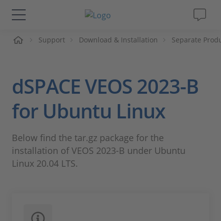
ueil
Support
Download & Installation
Separate Prod
Solutions & Produits
Support
dSPACE VEOS 2023-B
Magazine
for Ubuntu Linux
Société
Below find the tar.gz package for the
installation of VEOS 2023-B under Ubuntu
Carrières
Linux 20.04 LTS.