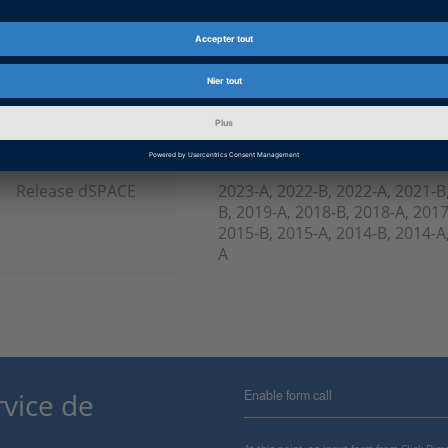
Produit
TargetLink
Type d’information
Foire Aux Questions (FAQ)
Catégorie
Travailler avec
d’information
Release dSPACE
2023-A, 2022-B, 2022-A, 2021-B
B, 2019-A, 2018-B, 2018-A, 2017
2015-B, 2015-A, 2014-B, 2014-A,
A
Enable form call
rvice de