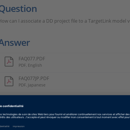
Question
How can I associate a DD project file to a TargetLink model
Answer
FAQ077.PDF
PDF, English
FAQ077JP.PDF
PDF, Japanese
Tags
Date
2019-09-16
Type de logiciel
Logiciels de génération autom