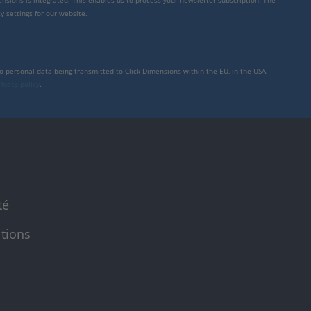
mensions is integrated. This enables us to process your newsletter subscription. The
y settings for our website.
to personal data being transmitted to Click Dimensions within the EU, in the USA,
rivacy policy
.
té
itions