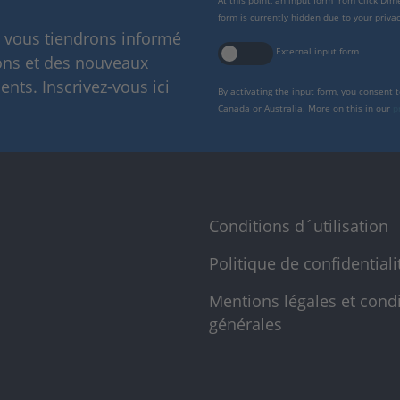
At this point, an input form from Click Di
form is currently hidden due to your privac
s vous tiendrons informé
External input form
ions et des nouveaux
nts. Inscrivez-vous ici
By activating the input form, you consent 
Canada or Australia. More on this in our
p
Conditions d´utilisation
Politique de confidentiali
Mentions légales et cond
générales