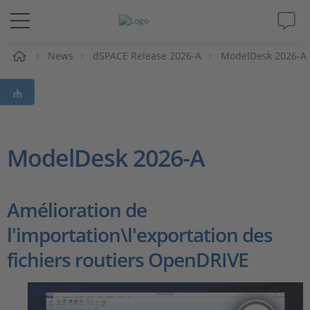
eil
News
dSPACE Release 2026-A
ModelDesk 2026-A
Solutions & Produits
Support
Magazine
ModelDesk 2026-A
Société
Amélioration de
Carrières
l'importation\l'exportation des
fichiers routiers OpenDRIVE