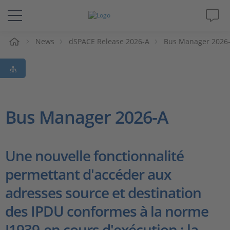
eil
News
dSPACE Release 2026-A
Bus Manager 2026
Solutions & Produits
Support
Magazine
Bus Manager 2026-A
Société
Une nouvelle fonctionnalité
Carrières
permettant d'accéder aux
adresses source et destination
des IPDU conformes à la norme
J1939-en cours d'exécution ; la