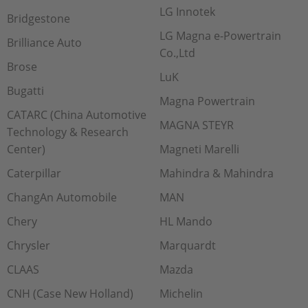
LG Innotek
Bridgestone
LG Magna e-Powertrain
Brilliance Auto
Co.,Ltd
Brose
LuK
Bugatti
Magna Powertrain
CATARC (China Automotive
MAGNA STEYR
Technology & Research
Center)
Magneti Marelli
Caterpillar
Mahindra & Mahindra
ChangAn Automobile
MAN
Chery
HL Mando
Chrysler
Marquardt
CLAAS
Mazda
CNH (Case New Holland)
Michelin