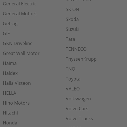
General Electric
SK ON
General Motors
Skoda
Getrag
Suzuki
GIF
Tata
GKN Driveline
TENNECO
Great Wall Motor
ThyssenKrupp
Haima
TNO
Haldex
Toyota
Halla Visteon
VALEO
HELLA
Volkswagen
Hino Motors
Volvo Cars
Hitachi
Volvo Trucks
Honda