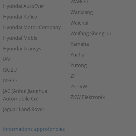
WABCO
Hyundai AutoEver
Wanxiang
Hyundai Kefico
Weichai
Hyundai Motor Company
Weifang Shengrui
Hyundai Mobis
Yamaha
Hyundai Transys
Yuchai
IAV
Yutong
ISUZU
ZF
IVECO
ZF TRW
JAC (Anhui Jianghuai
ZKW Elektronik
Automobile Co)
Jaguar Land Rover
Informations approfondies