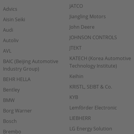
JATCO
Advics
Jiangling Motors
Aisin Seiki
John Deere
Audi
JOHNSON CONTROLS
Autoliv
JTEKT
AVL
KATECH (Korea Automotive
BAIC (Beijing Automotive
Technology Institute)
Industry Group)
Keihin
BEHR HELLA
KRISTL, SEIBT & Co.
Bentley
KYB
BMW
Lemförder Electronic
Borg Warner
LIEBHERR
Bosch
LG Energy Solution
Brembo