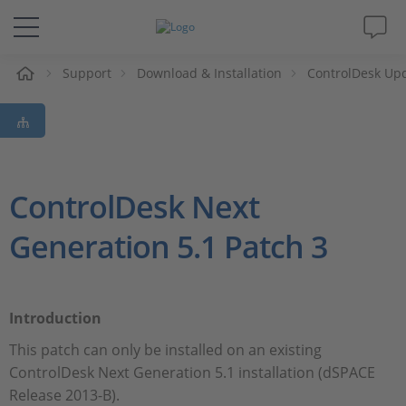
e
Support
Download & Installation
ControlDesk Up
Lösungen & Produkte
Support
Videos
ControlDesk Next
Generation 5.1 Patch 3
Magazin
Unternehmen
Introduction
Karriere
This patch can only be installed on an existing
ControlDesk Next Generation 5.1 installation (dSPACE
Release 2013-B).