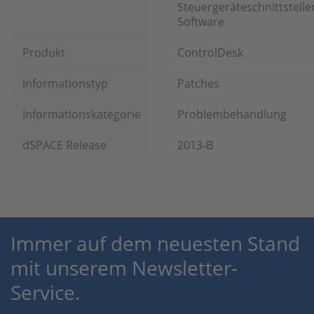
Steuergeräteschnittstelle
Software
Produkt
ControlDesk
Informationstyp
Patches
Informationskategorie
Problembehandlung
dSPACE Release
2013-B
Immer auf dem neuesten Stand
mit unserem Newsletter-
Service.