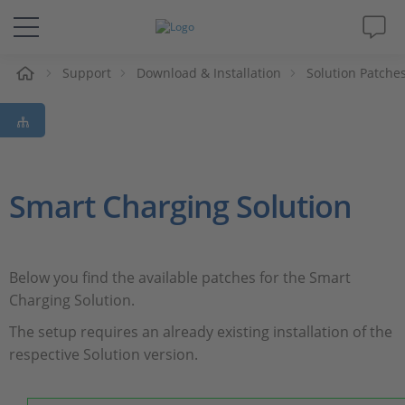
e
Support
Download & Installation
Solution Patche
Lösungen & Produkte
Support
Videos
Smart Charging Solution
Magazin
Below you find the available patches for the Smart
Unternehmen
Charging Solution.
The setup requires an already existing installation of the
Karriere
respective Solution version.