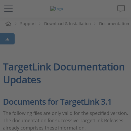
e
Support
Download & Installation
Documentation 
Lösungen & Produkte
Support
Videos
TargetLink Documentation
Updates
Magazin
Unternehmen
Documents for TargetLink 3.1
Karriere
The following files are only valid for the specified version.
The documentation for successive TargetLink Releases
already comprises these information.