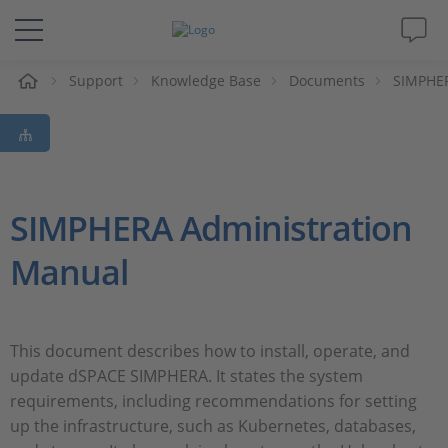
e
Support
Knowledge Base
Documents
SIMPHE
Lösungen & Produkte
Support
Videos
SIMPHERA Administration
Manual
Magazin
Unternehmen
This document describes how to install, operate, and
update dSPACE SIMPHERA. It states the system
Karriere
requirements, including recommendations for setting
up the infrastructure, such as Kubernetes, databases,