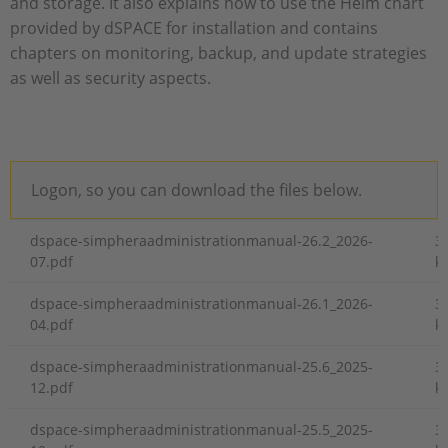
and storage. It also explains how to use the Helm chart
provided by dSPACE for installation and contains
chapters on monitoring, backup, and update strategies
as well as security aspects.
Logon, so you can download the files below.
dspace-simpheraadministrationmanual-26.2_2026-
3
07.pdf
k
dspace-simpheraadministrationmanual-26.1_2026-
3
04.pdf
k
dspace-simpheraadministrationmanual-25.6_2025-
3
12.pdf
k
dspace-simpheraadministrationmanual-25.5_2025-
3