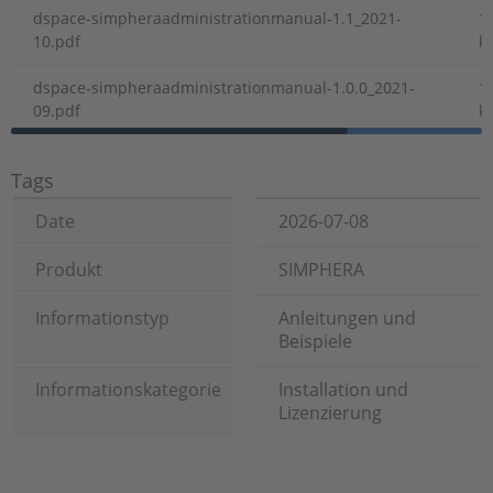
dspace-simpheraadministrationmanual-1.1_2021-
1
10.pdf
k
dspace-simpheraadministrationmanual-1.0.0_2021-
1
09.pdf
k
Tags
Date
2026-07-08
Produkt
SIMPHERA
Informationstyp
Anleitungen und
Beispiele
Informationskategorie
Installation und
Lizenzierung