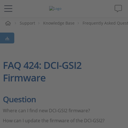
e
Support
Knowledge Base
Frequently Asked Ques
Lösungen & Produkte
Support
Videos
FAQ 424: DCI-GSI2
Firmware
Magazin
Unternehmen
Question
Karriere
Where can I find new DCI-GSI2 firmware?
How can I update the firmware of the DCI-GSI2?